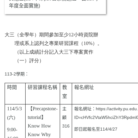
年度全面實施)
大三（全學年）期間參加至少
12
小時資院辦
理或系上認列之專
業研習課程（
10%
）。
（以上成績計分記入大三下專案實作
（一）
評分）
113-2學期：
時間
研習課程名稱
教
報名網址
室
114/5/3
【
Precapstone-
主
報名網址：
https://activity.pu.edu
tutorial
】
(
六
)
顧
ID=cHVfc2VtaW5hciZhY3Rpdm
Know How
316
即日起報名至114/4/27
9:00-
Know Why